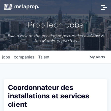
PropTech Jobs
Take a look at the exciting opportunities available in
the MetaProp portfolio
jobs
companies
Talent
My
alerts
Coordonnateur des
installations et services
client